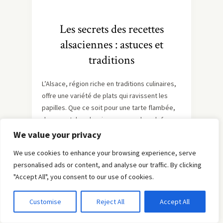
Les secrets des recettes
alsaciennes : astuces et
traditions
L’Alsace, région riche en traditions culinaires,
offre une variété de plats qui ravissent les
papilles. Que ce soit pour une tarte flambée,
des spaetzles alsaciennes ou un kouglof,
chaque recette a ses secrets pour être
We value your privacy
réussie. Découvrons ensemble comment
We use cookies to enhance your browsing experience, serve
sublimer ces plats traditionnels.
personalised ads or content, and analyse our traffic. By clicking
Maîtriser la cuisson pour une
"Accept All", you consent to our use of cookies.
tarte flambée parfaite
Customise
Reject All
Accept All
La cuisson est essentielle pour réussir une