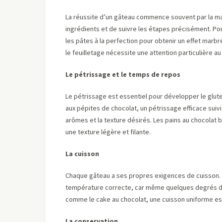
La réussite d’un gâteau commence souvent par la ma
ingrédients et de suivre les étapes précisément. Pou
les pâtes à la perfection pour obtenir un effet marbr
le feuilletage nécessite une attention particulière a
Le pétrissage et le temps de repos
Le pétrissage est essentiel pour développer le gluten
aux pépites de chocolat, un pétrissage efficace sui
arômes et la texture désirés. Les pains au chocolat
une texture légère et filante.
La cuisson
Chaque gâteau a ses propres exigences de cuisson. Ut
température correcte, car même quelques degrés de d
comme le cake au chocolat, une cuisson uniforme est 
La conservation