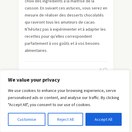
choix des ingrédients à la maîtrise de la
cuisson. En suivant ces astuces, vous serez en
mesure de réaliser des desserts chocolatés
qui raviront tous les amateurs de cacao.
N’hésitez pas à expérimenter et à adapter les
recettes pour qu’elles correspondent
parfaitement à vos goûts et à vos besoins
alimentaires.
0
We value your privacy
We use cookies to enhance your browsing experience, serve
personalised ads or content, and analyse our traffic. By clicking
Les secrets des desserts au
"Accept All", you consent to our use of cookies.
mascarpone
Customise
Reject All
Accept All
Le mascarpone est un ingrédient magique en
pâtisserie, apportant moelleux et onctuosité à