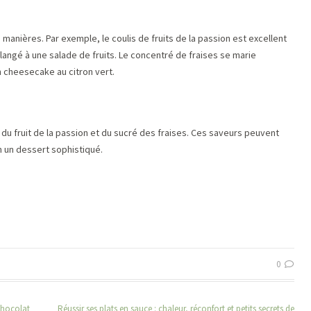
manières. Par exemple, le coulis de fruits de la passion est excellent
angé à une salade de fruits. Le concentré de fraises se marie
n cheesecake au citron vert.
du fruit de la passion et du sucré des fraises. Ces saveurs peuvent
 un dessert sophistiqué.
0
 chocolat
Réussir ses plats en sauce : chaleur, réconfort et petits secrets de