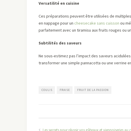
Versatilité en cuisine
Ces préparations peuvent être utilisées de multiples 
en nappage pour un
cheesecake sans cuisson
ou mél
parfaitement avec un tiramisu aux fruits rouges ou u
Subtilités des saveurs
Ne sous-estimez pas l’impact des saveurs acidulées 
transformer une simple pannacotta ou une verrine en
COULIS
FRAISE
FRUIT DE LA PASSION
Les secrets pour réussir vos gâteaux et viennoiseries au