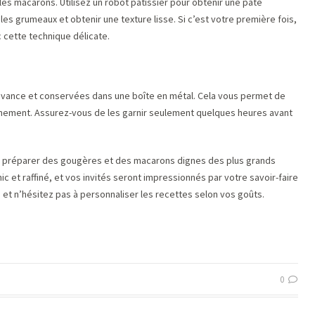
es macarons. Utilisez un robot pâtissier pour obtenir une pâte
es grumeaux et obtenir une texture lisse. Si c’est votre première fois,
c cette technique délicate.
avance et conservées dans une boîte en métal. Cela vous permet de
vénement. Assurez-vous de les garnir seulement quelques heures avant
e préparer des gougères et des macarons dignes des plus grands
ic et raffiné, et vos invités seront impressionnés par votre savoir-faire
 et n’hésitez pas à personnaliser les recettes selon vos goûts.
0