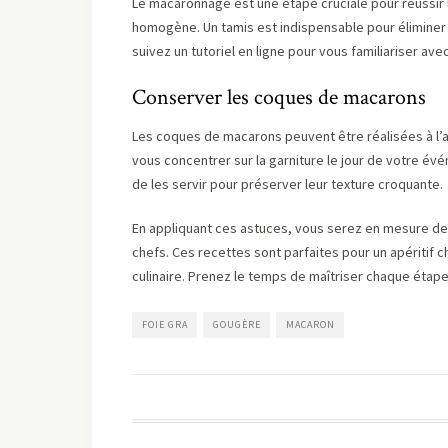
Le macaronnage est une étape cruciale pour réussir l
homogène. Un tamis est indispensable pour éliminer l
suivez un tutoriel en ligne pour vous familiariser ave
Conserver les coques de macarons
Les coques de macarons peuvent être réalisées à l’
vous concentrer sur la garniture le jour de votre é
de les servir pour préserver leur texture croquante.
En appliquant ces astuces, vous serez en mesure d
chefs. Ces recettes sont parfaites pour un apéritif ch
culinaire. Prenez le temps de maîtriser chaque étape
FOIE GRA
GOUGÈRE
MACARON