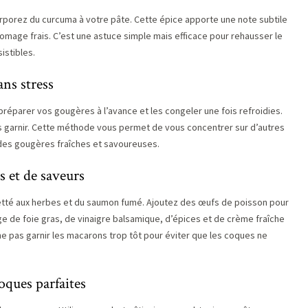
rporez du curcuma à votre pâte. Cette épice apporte une note subtile
romage frais. C’est une astuce simple mais efficace pour rehausser le
istibles.
ans stress
z préparer vos gougères à l’avance et les congeler une fois refroidies.
 garnir. Cette méthode vous permet de vous concentrer sur d’autres
 des gougères fraîches et savoureuses.
s et de saveurs
etté aux herbes et du saumon fumé. Ajoutez des œufs de poisson pour
e de foie gras, de vinaigre balsamique, d’épices et de crème fraîche
 ne pas garnir les macarons trop tôt pour éviter que les coques ne
oques parfaites