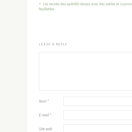
Les secrets des apéritifs réussis avec des sablés et couro
feuilletées
LEAVE A REPLY
Nom
*
E-mail
*
Site web