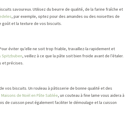
scuits savoureux. Utilisez du beurre de qualité, de la farine fraîche et
edeles
, par exemple, optez pour des amandes ou des noisettes de
e goût et la texture de vos biscuits.
ur éviter qu’elle ne soit trop friable, travaillez-la rapidement et
s Spitzbuben
, veillez à ce que la pâte soit bien froide avant de l’étaler.
 et précises.
 de vos biscuits. Un rouleau à pâtisserie de bonne qualité et des
s
Maisons de Noël en Pâte Sablée
, un couteau à fine lame vous aidera à
is de cuisson peut également faciliter le démoulage et la cuisson