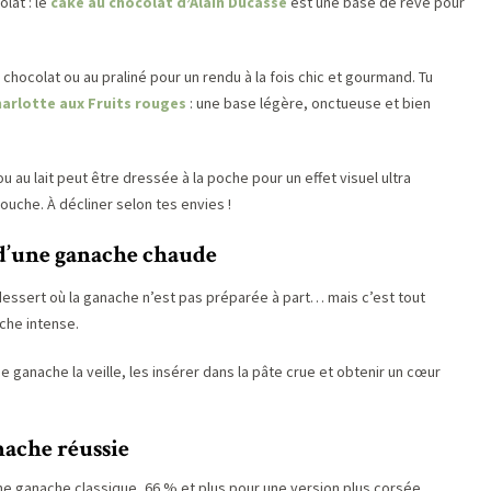
lat : le
cake au chocolat d’Alain Ducasse
est une base de rêve pour
hocolat ou au praliné pour un rendu à la fois chic et gourmand. Tu
arlotte aux Fruits rouges
: une base légère, onctueuse et bien
 au lait peut être dressée à la poche pour un effet visuel ultra
ouche. À décliner selon tes envies !
n d’une ganache chaude
dessert où la ganache n’est pas préparée à part… mais c’est tout
che intense.
ganache la veille, les insérer dans la pâte crue et obtenir un cœur
anache réussie
ne ganache classique, 66 % et plus pour une version plus corsée.