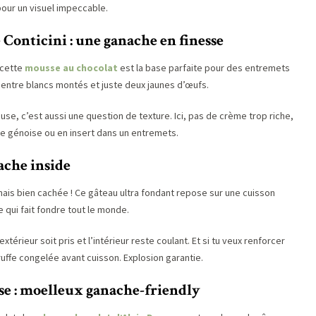
pour un visuel impeccable.
 Conticini : une ganache en finesse
 cette
mousse au chocolat
est la base parfaite pour des entremets
l entre blancs montés et juste deux jaunes d’œufs.
, c’est aussi une question de texture. Ici, pas de crème trop riche,
r une génoise ou en insert dans un entremets.
ache inside
mais bien cachée ! Ce gâteau ultra fondant repose sur une cuisson
 qui fait fondre tout le monde.
’extérieur soit pris et l’intérieur reste coulant. Et si tu veux renforcer
ruffe congelée avant cuisson. Explosion garantie.
se : moelleux ganache-friendly