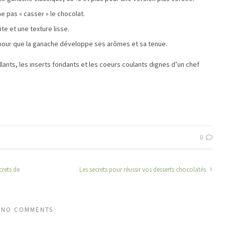
ne pas « casser » le chocolat.
te et une texture lisse.
er pour que la ganache développe ses arômes et sa tenue.
illants, les inserts fondants et les coeurs coulants dignes d’un chef
0
crets de
Les secrets pour réussir vos desserts chocolatés
NO COMMENTS