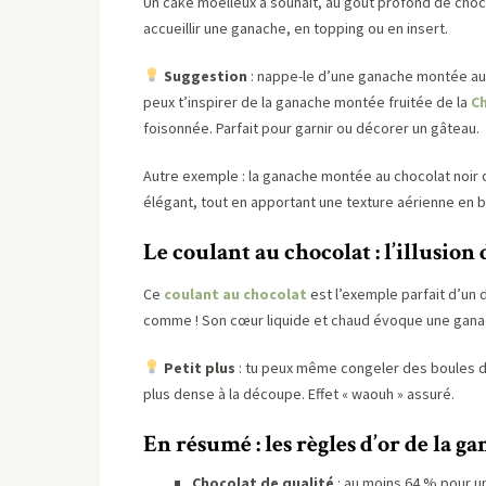
Un cake moelleux à souhait, au goût profond de choco
accueillir une ganache, en topping ou en insert.
Suggestion
: nappe-le d’une ganache montée au c
peux t’inspirer de la ganache montée fruitée de la
Ch
foisonnée. Parfait pour garnir ou décorer un gâteau.
Autre exemple : la ganache montée au chocolat noir ou
élégant, tout en apportant une texture aérienne en b
Le coulant au chocolat : l’illusio
Ce
coulant au chocolat
est l’exemple parfait d’un 
comme ! Son cœur liquide et chaud évoque une gana
Petit plus
: tu peux même congeler des boules de 
plus dense à la découpe. Effet « waouh » assuré.
En résumé : les règles d’or de la g
Chocolat de qualité
: au moins 64 % pour u