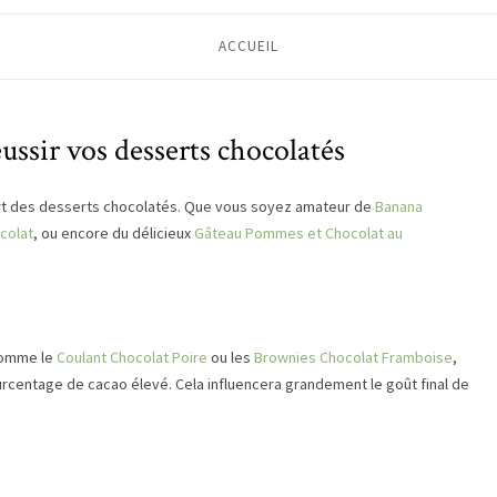
ACCUEIL
éussir vos desserts chocolatés
’art des desserts chocolatés. Que vous soyez amateur de
Banana
colat
, ou encore du délicieux
Gâteau Pommes et Chocolat au
 comme le
Coulant Chocolat Poire
ou les
Brownies Chocolat Framboise
,
urcentage de cacao élevé. Cela influencera grandement le goût final de