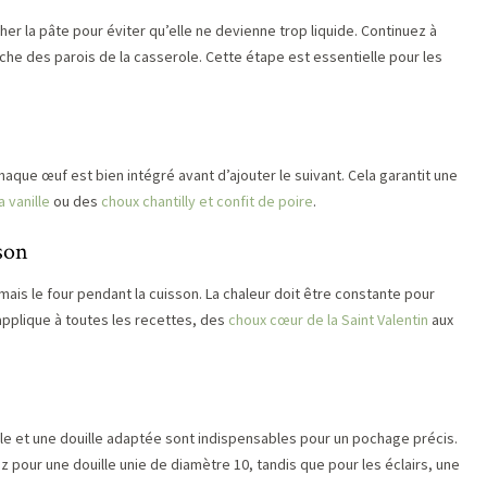
cher la pâte pour éviter qu’elle ne devienne trop liquide. Continuez à
ache des parois de la casserole. Cette étape est essentielle pour les
aque œuf est bien intégré avant d’ajouter le suivant. Cela garantit une
a vanille
ou des
choux chantilly et confit de poire
.
sson
ais le four pendant la cuisson. La chaleur doit être constante pour
applique à toutes les recettes, des
choux cœur de la Saint Valentin
aux
ille et une douille adaptée sont indispensables pour un pochage précis.
ez pour une douille unie de diamètre 10, tandis que pour les éclairs, une