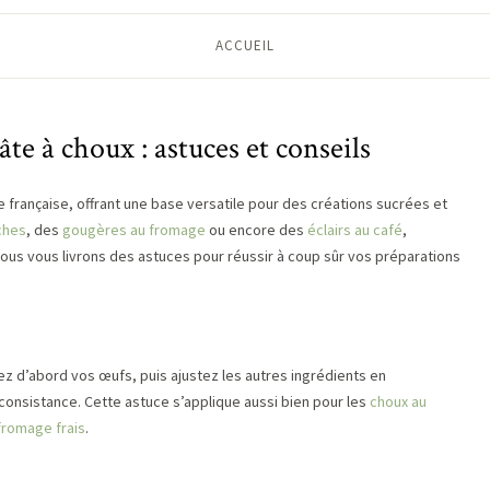
ACCUEIL
pâte à choux : astuces et conseils
e française, offrant une base versatile pour des créations sucrées et
ches
, des
gougères au fromage
ou encore des
éclairs au café
,
 nous vous livrons des astuces pour réussir à coup sûr vos préparations
sez d’abord vos œufs, puis ajustez les autres ingrédients en
consistance. Cette astuce s’applique aussi bien pour les
choux au
romage frais
.