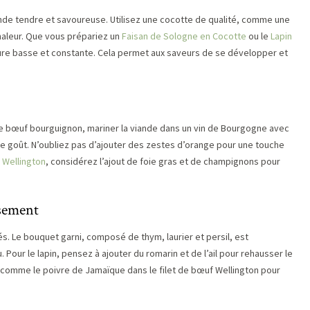
ande tendre et savoureuse. Utilisez une cocotte de qualité, comme une
chaleur. Que vous prépariez un
Faisan de Sologne en Cocotte
ou le
Lapin
ture basse et constante. Cela permet aux saveurs de se développer et
le bœuf bourguignon, mariner la viande dans un vin de Bourgogne avec
 le goût. N’oubliez pas d’ajouter des zestes d’orange pour une touche
 Wellington
, considérez l’ajout de foie gras et de champignons pour
usement
és. Le bouquet garni, composé de thym, laurier et persil, est
our le lapin, pensez à ajouter du romarin et de l’ail pour rehausser le
 comme le poivre de Jamaïque dans le filet de bœuf Wellington pour