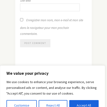
Site web
Enregistrer mon nom, mon e-mail et mon site
dans le navigateur pour mon prochain
commentaire.
We value your privacy
We use cookies to enhance your browsing experience, serve
personalised ads or content, and analyse our traffic. By clicking
"Accept All", you consent to our use of cookies.
© Copyright 2019 -
Solo Pine
. All Rights Reserved.
Customise
Reject All
Accept All
Designed & Developed by
Solo Pine
.
TOP