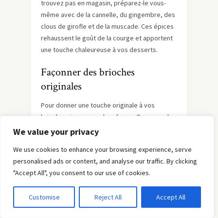
trouvez pas en magasin, préparez-le vous-
même avec de la cannelle, du gingembre, des
clous de girofle et de la muscade. Ces épices
rehaussent le goût de la courge et apportent
une touche chaleureuse à vos desserts.
Façonner des brioches
originales
Pour donner une touche originale à vos
brioches, jouez avec leur forme. Par exemple,
la
Brioche à la courge Butternut et Pépites de
We value your privacy
Chocolat
peut être façonnée en forme de
We use cookies to enhance your browsing experience, serve
citrouille. Utilisez du fil de cuisson pour créer
personalised ads or content, and analyse our traffic. By clicking
des sections et obtenir une brioche qui
"Accept All", you consent to our use of cookies.
impressionnera vos invités. Ce type de
façonnage ajoute une dimension visuelle à vos
Customise
Reject All
Accept All
créations culinaires.