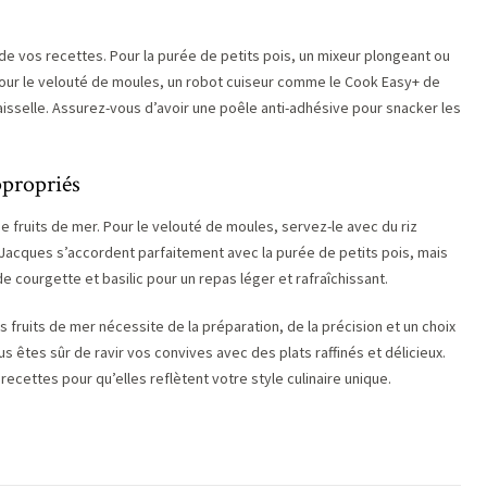
e de vos recettes. Pour la purée de petits pois, un mixeur plongeant ou
 Pour le velouté de moules, un robot cuiseur comme le Cook Easy+ de
vaisselle. Assurez-vous d’avoir une poêle anti-adhésive pour snacker les
propriés
ruits de mer. Pour le velouté de moules, servez-le avec du riz
 Jacques s’accordent parfaitement avec la purée de petits pois, mais
 courgette et basilic pour un repas léger et rafraîchissant.
 fruits de mer nécessite de la préparation, de la précision et un choix
us êtes sûr de ravir vos convives avec des plats raffinés et délicieux.
ecettes pour qu’elles reflètent votre style culinaire unique.