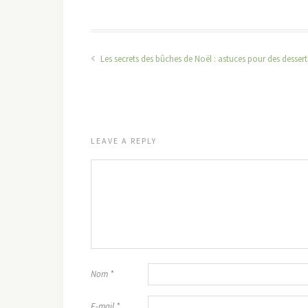
Les secrets des bûches de Noël : astuces pour des desserts
LEAVE A REPLY
Nom
*
E-mail
*