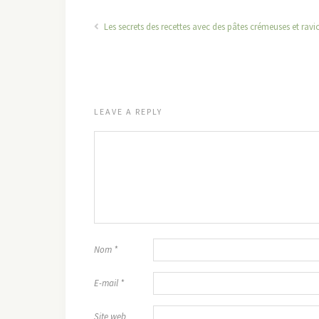
Les secrets des recettes avec des pâtes crémeuses et ravio
LEAVE A REPLY
Nom
*
E-mail
*
Site web