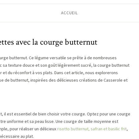
ACCUEIL
ettes avec la courge butternut
courge butternut. Ce légume versatile se prête à de nombreuses
ec sa texture douce et son goût légèrement sucré, la courge butternut
r et du réconfort à vos plats. Dans cet article, nous explorerons
se de butternut, inspirées des délicieuses créations de Casserole et
, il est essentiel de bien choisir votre courge. Optez pour une courge
être uniforme et sa peau lisse. Une courge de taille moyenne est
mple, pour réaliser un délicieux
risotto butternut, safran et basilic frit
,
écessaire au plat.