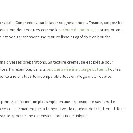
 cruciale. Commencez par la laver soigneusement. Ensuite, coupez les
cheur. Pour des recettes comme le
velouté de potiron
, il est important
 Ces étapes garantissent une texture lisse et agréable en bouche.
dans diverses préparations. Sa texture crémeuse est idéale pour
ttes. Par exemple, dans la
brioche salée à la courge butternut
ou les
porte une onctuosité incomparable tout en allégeant la recette.
 peut transformer un plat simple en une explosion de saveurs. Le
ices qui se marient parfaitement avec la douceur de la butternut. Dans
e zaatar apporte une dimension aromatique unique.