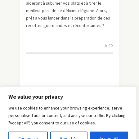
aideront à sublimer vos plats et à tirer le
meilleur parti de ce délicieux légume. Alors,
prêt à vous lancer dans la préparation de ces
recettes gourmandes et réconfortantes ?
0
We value your privacy
We use cookies to enhance your browsing experience, serve
personalised ads or content, and analyse our traffic. By clicking
"Accept All", you consent to our use of cookies.
© Copyright 2019 -
Solo Pine
. All Rights Reserved.
Customise
Reject All
Accept All