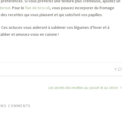
s préférences. Si vous préférez une texture plus crémeuse, ajoutez un
ternut
. Pour le
flan de brocoli
, vous pouvez incorporer du fromage
 des recettes qui vous plaisent et qui satisfont vos papilles.
ir. Ces astuces vous aideront à sublimer vos légumes d’hiver et à
tablier et amusez-vous en cuisine !
0
Les secrets des recettes au yaourt et au citron
NO COMMENTS