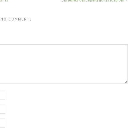
grumes
Les secrets des desserts fruités et épicés
NO COMMENTS