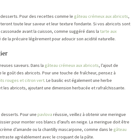
os desserts. Pour des recettes comme le
gâteau crémeux aux abricots
,
rteront toute leur saveur et leur texture fondante. Si vos abricots sont
la cassonade avant la cuisson, comme suggéré dans la
tarte aux
llé de la précuire légèrement pour adoucir son acidité naturelle.
ier
breuses saveurs. Dans la
gâteau crémeux aux abricots
, l’ajout de
e le goût des abricots. Pour une touche de fraîcheur, pensez à
its rouges et citron vert
. Le basilic est également une herbe
et les abricots, ajoutant une dimension herbacée et rafraîchissante.
s desserts. Pour une
pavlova
réussie, veillez à obtenir une meringue
âtissier pour monter vos blancs d’œufs en neige. La meringue doit être
, la crème d’amande ou la chantilly mascarpone, comme dans le
gâteau
ontraste agréablement avec le croquant de la pâte.