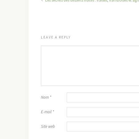
Les secrets des desserts fruités : fraises, framboises et a
LEAVE A REPLY
Nom
*
E-mail
*
Site web