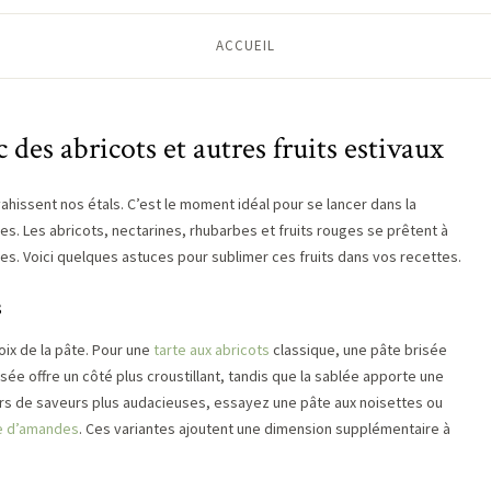
ACCUEIL
c des abricots et autres fruits estivaux
nvahissent nos étals. C’est le moment idéal pour se lancer dans la
les. Les abricots, nectarines, rhubarbes et fruits rouges se prêtent à
s. Voici quelques astuces pour sublimer ces fruits dans vos recettes.
s
oix de la pâte. Pour une
tarte aux abricots
classique, une pâte brisée
isée offre un côté plus croustillant, tandis que la sablée apporte une
s de saveurs plus audacieuses, essayez une pâte aux noisettes ou
me d’amandes
. Ces variantes ajoutent une dimension supplémentaire à