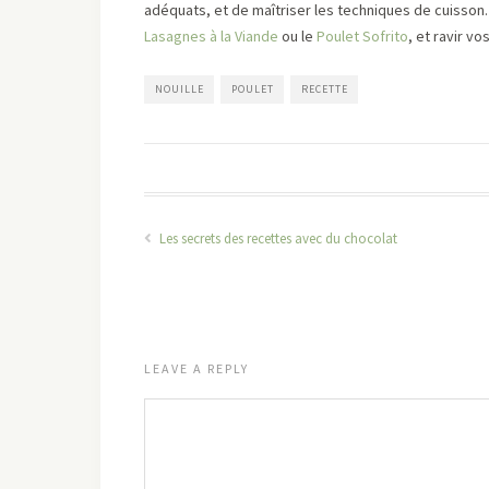
adéquats, et de maîtriser les techniques de cuisso
Lasagnes à la Viande
ou le
Poulet Sofrito
, et ravir v
NOUILLE
POULET
RECETTE
Les secrets des recettes avec du chocolat
LEAVE A REPLY