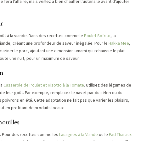
era l’affaire, mais veillez à bien chauffer l’ustensile avant d’ajouter
ur
goût à la viande. Dans des recettes comme le
Poulet Sofrito
, la
iande, créant une profondeur de saveur inégalée. Pour le
Hakka Mee
,
r mariner le porc, ajoutant une dimension umami qui rehausse le plat.
toute une nuit, pour un maximum de saveur.
on
la
Casserole de Poulet et Risotto à la Tomate
. Utilisez des légumes de
et de leur goût. Par exemple, remplacez le navet par du céleri ou du
poivrons en été. Cette adaptation ne fait pas que varier les plaisirs,
ut en profitant de produits locaux.
nouilles
oi. Pour des recettes comme les
Lasagnes à la Viande
ou le
Pad Thaï aux