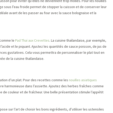
cuisson pour éviter qu’elles ne deviennent trop molles. Pour les nouilles
ge sous l’eau froide permet de stopper la cuisson et de conserver leur
idéale avant de les passer au four avec la sauce bolognaise et la
s comme le
Pad Thaï aux Crevettes
. La cuisine thaïlandaise, par exemple,
é, l’acide et le piquant. Ajustez les quantités de sauce poisson, de jus de
nces gustatives. Cela vous permettra de personnaliser le plat tout en
ée de la cuisine thaïlandaise.
iation d’un plat. Pour des recettes comme les
nouilles asiatiques
ère harmonieuse dans l’assiette. Ajoutez des herbes fraîches comme
e de couleur et de fraîcheur. Une belle présentation stimule l’appétit
ose sur l’art de choisir les bons ingrédients, d’utiliser les ustensiles