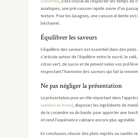
Crevettes
, il est crucial de respecter les temps de 
asiatiques, une pré-cuisson rapide suivie d’un passa
texture. Pour les lasagnes, une cuisson al dente est 
béchamel.
Équilibrer les saveurs
L’équilibre des saveurs est essentiel dans des plat
s’articule autour de l’équilibre entre le sucré, le sal
citron vert, de sucre et de piment selon vos préfére
respectant l’harmonie des saveurs qui fait la renomm
Ne pas négliger la présentation
La présentation joue un rôle important dans l’appréc
sautées au boeuf
, disposez les ingrédients de mani
de la coriandre ou du basilic pour apporter une touch
et rend l’expérience culinaire encore plus agréable.
En conclusion, réussir des plats mijotés ou sautés rep