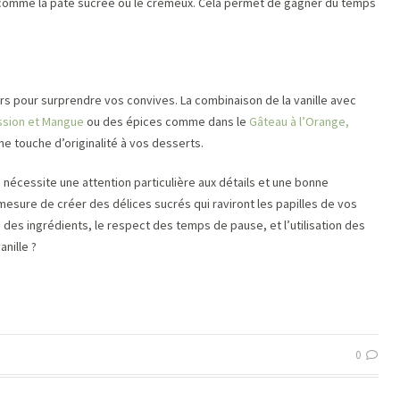
, comme la pâte sucrée ou le crémeux. Cela permet de gagner du temps
rs pour surprendre vos convives. La combinaison de la vanille avec
assion et Mangue
ou des épices comme dans le
Gâteau à l’Orange,
e touche d’originalité à vos desserts.
 nécessite une attention particulière aux détails et une bonne
mesure de créer des délices sucrés qui raviront les papilles de vos
té des ingrédients, le respect des temps de pause, et l’utilisation des
anille ?
0