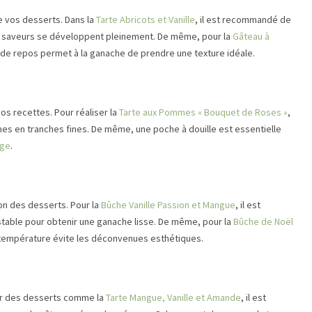
e vos desserts. Dans la
Tarte Abricots et Vanille
, il est recommandé de
les saveurs se développent pleinement. De même, pour la
Gâteau à
 de repos permet à la ganache de prendre une texture idéale.
vos recettes. Pour réaliser la
Tarte aux Pommes « Bouquet de Roses »
,
s en tranches fines. De même, une poche à douille est essentielle
nge
.
ion des desserts. Pour la
Bûche Vanille Passion et Mangue
, il est
stable pour obtenir une ganache lisse. De même, pour la
Bûche de Noël
 température évite les déconvenues esthétiques.
Pour des desserts comme la
Tarte Mangue, Vanille et Amande
, il est