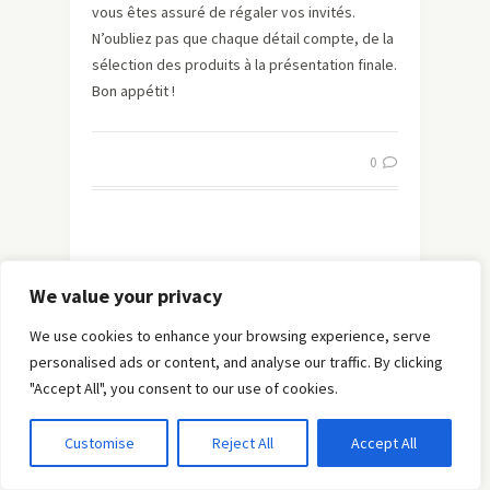
vous êtes assuré de régaler vos invités.
N’oubliez pas que chaque détail compte, de la
sélection des produits à la présentation finale.
Bon appétit !
0
Les secrets des recettes avec
We value your privacy
viande et légumes
We use cookies to enhance your browsing experience, serve
Les plats à base de viande et de légumes sont
personalised ads or content, and analyse our traffic. By clicking
des classiques de la cuisine qui réchauffent le
"Accept All", you consent to our use of cookies.
cœur et ravissent les papilles. Que ce soit les
conchiglie à la viande et petits légumes, le
Customise
Reject All
Accept All
hachis parmentier ou le risotto aux crevettes