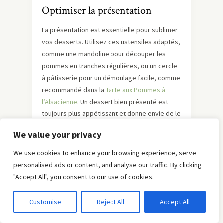
Optimiser la présentation
La présentation est essentielle pour sublimer
vos desserts. Utilisez des ustensiles adaptés,
comme une mandoline pour découper les
pommes en tranches régulières, ou un cercle
à pâtisserie pour un démoulage facile, comme
recommandé dans la
Tarte aux Pommes à
l’Alsacienne
. Un dessert bien présenté est
toujours plus appétissant et donne envie de le
déguster.
We value your privacy
En conclusion, réussir des desserts à base de
We use cookies to enhance your browsing experience, serve
pommes et de mascarpone nécessite de
personalised ads or content, and analyse our traffic. By clicking
choisir les bons ingrédients et de maîtriser
"Accept All", you consent to our use of cookies.
quelques techniques simples. En suivant ces
astuces, vous pourrez réaliser des desserts
Customise
Reject All
Accept All
gourmands qui raviront vos papilles et celles
de vos convives. N’hésitez pas à explorer les