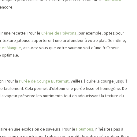
 encore.
ir une recette. Pour le
Crème de Poivrons
, par exemple, optez pour
ur texture juteuse apporteront une profondeur à votre plat. De même,
t et Mangue
, assurez-vous que votre saumon soit d’une fraîcheur
e optimale.
on. Pour la
Purée de Courge Butternut
, veillez à cuire la courge jusqu’à
ée facilement. Cela permet d’obtenir une purée lisse et homogène. De
à la vapeur préserve les nutriments tout en adoucissant la texture du
aire en une explosion de saveurs. Pour le
Houmous
, n’hésitez pas à
 cumin ou de paprika peut rehausser le goût de votre préparation. Pour