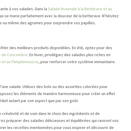
sante à vos salades. Dans la
Salade hivernale à la Betterave et au
qui se marie parfaitement avec la douceur de la betterave. N’hésitez
re ou même des agrumes pour surprendre vos papilles.
iter des meilleurs produits disponibles. En été, optez pour des
e de Concombre
. En hiver, privilégiez des salades plus riches en
ve et au Pamplemousse
, pour renforcer votre système immunitaire.
 d’une salade. Utilisez des bols ou des assiettes colorées pour
Disposez les éléments de manière harmonieuse pour créer un effet
séduit autant par son aspect que par son goût.
créativité et de soin dans le choix des ingrédients et de
ez préparer des salades délicieuses et équilibrées qui raviront vos
plorer les recettes mentionnées pour vous inspirer et découvrir de