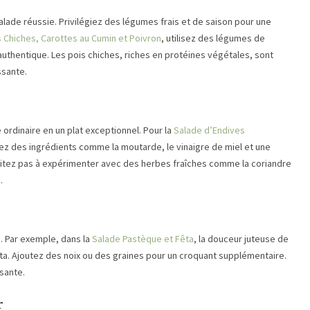
alade réussie. Privilégiez des légumes frais et de saison pour une
 Chiches, Carottes au Cumin et Poivron
, utilisez des légumes de
 authentique. Les pois chiches, riches en protéines végétales, sont
ssante.
rdinaire en un plat exceptionnel. Pour la
Salade d’Endives
angez des ingrédients comme la moutarde, le vinaigre de miel et une
hésitez pas à expérimenter avec des herbes fraîches comme la coriandre
.
s. Par exemple, dans la
Salade Pastèque et Fêta
, la douceur juteuse de
êta. Ajoutez des noix ou des graines pour un croquant supplémentaire.
sante.
r