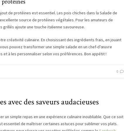
 protéines
jout de protéines est essentiel. Les pois chiches dans la Salade de
 excellente source de protéines végétales. Pour les amateurs de
 grillés ajoute une touche italienne savoureuse.
re créativité culinaire. En choisissant des ingrédients frais, en jouant
, vous pouvez transformer une simple salade en un chef-d’œuvre
 et à les personnaliser selon vos préférences. Bon appétit !
0
tes avec des saveurs audacieuses
 un simple repas en une expérience culinaire inoubliable. Que ce soit
 est essentiel de maîtriser certaines astuces pour sublimer vos plats.
 pratiques pour réussir vos recettes préférées comme le
Sandwich