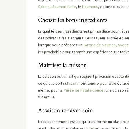
Cake au Saumon fumé
, le
Houmous
, et bien d’autres
Choisir les bons ingrédients
La qualité des ingrédients est primordiale pour réuss
des poivrons frais et mûrs. Leur saveur sucrée et le
lorsque vous préparez un
Tartare de Saumon, Avoca
irréprochable pour garantir une expérience gustativ
Maîtriser la cuisson
La cuisson est un art qui requiert précision et attenti
ce qu’elle soit suffisamment tendre pour être écras
même, pour la
Purée de Patate douce
, une cuisson 
tubercule.
Assaisonner avec soin
L’assaisonnement est ce qui transforme un plat ordin
ajuster les épices selon vos préférences. Un peu de