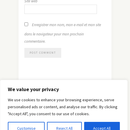
Site web
Enregistrer mon nom, mon e-mail et mon site
dans le navigateur pour mon prochain
commentaire.
We value your privacy
We use cookies to enhance your browsing experience, serve
personalised ads or content, and analyse our traffic. By clicking
"Accept All", you consent to our use of cookies.
© Copyright 2019 -
Solo Pine
. All Rights Reserved.
Customise
Reject All
Accept All
Designed & Developed by
Solo Pine
.
TOP