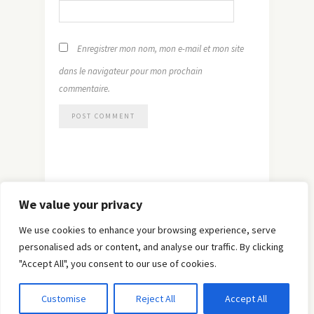
Enregistrer mon nom, mon e-mail et mon site
dans le navigateur pour mon prochain
commentaire.
We value your privacy
We use cookies to enhance your browsing experience, serve
personalised ads or content, and analyse our traffic. By clicking
"Accept All", you consent to our use of cookies.
© Copyright 2019 -
Solo Pine
. All Rights Reserved.
Customise
Reject All
Accept All
Designed & Developed by
Solo Pine
.
TOP