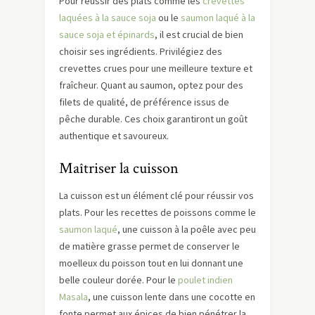
Pour réussir des plats comme les
crevettes
laquées à la sauce soja
ou le
saumon laqué à la
sauce soja et épinards
, il est crucial de bien
choisir ses ingrédients. Privilégiez des
crevettes crues pour une meilleure texture et
fraîcheur. Quant au saumon, optez pour des
filets de qualité, de préférence issus de
pêche durable. Ces choix garantiront un goût
authentique et savoureux.
Maîtriser la cuisson
La cuisson est un élément clé pour réussir vos
plats. Pour les recettes de poissons comme le
saumon laqué
, une cuisson à la poêle avec peu
de matière grasse permet de conserver le
moelleux du poisson tout en lui donnant une
belle couleur dorée. Pour le
poulet indien
Masala
, une cuisson lente dans une cocotte en
fonte permet aux épices de bien pénétrer la