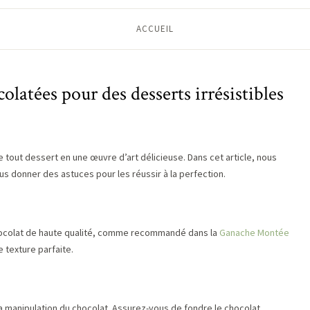
ACCUEIL
colatées pour des desserts irrésistibles
 tout dessert en une œuvre d’art délicieuse. Dans cet article, nous
us donner des astuces pour les réussir à la perfection.
 chocolat de haute qualité, comme recommandé dans la
Ganache Montée
e texture parfaite.
la manipulation du chocolat. Assurez-vous de fondre le chocolat