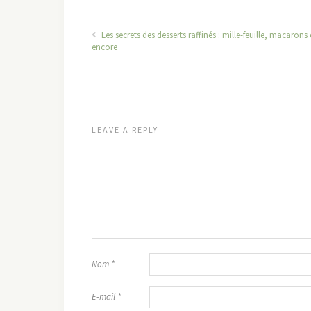
Les secrets des desserts raffinés : mille-feuille, macarons 
encore
LEAVE A REPLY
Nom
*
E-mail
*