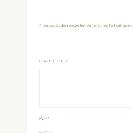
Les secrets des recettes festives : maîtriser l'art culinaire
LEAVE A REPLY
Nom
*
E-mail
*