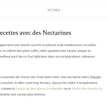
ACCUEIL
ecettes avec des Nectarines
i apportent une touche sucrée et juteuse à de nombreuses recettes.
es ou même des plats salés, elles ajoutent une saveur unique et
eilleur parti de ce fruit délicieux dans vos préparations culinaires.
st essentiel de choisir des fruits bien mûrs. Une nectarine mûre dégage
toucher. Si elles sont trop fermes, laissez-les mûrir à température
es comme la
Soupe de Nectarines à la Menthe
ou le
Sorbet Nectarines et
’obtenir une saveur plus intense.