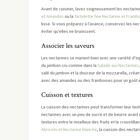
Avant de cuisiner, lavez soigneusement les nectarin
et Amandes
ou la
Tartelette fine Nectarine et Framb
lisse. Si vous préparez à l’avance, conservez les ne
éviter qu’elles ne brunissent.
Associer les saveurs
Les nectarines se marient bien avec une variété d’in
du jambon cru comme dans la
Salade aux Nectarines
salé du jambon et la douceur de la mozzarella, créa
avec des amandes ou des framboises pour un goût e
Cuisson et textures
La cuisson des nectarines peut transformer leur textu
nectarines avec un peu de sucre et de beurre avant 
textures entre le moelleux des fruits et le croustill
Abricots et Nectarine blanche
, la cuisson des nectar