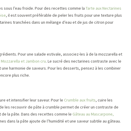
es sous l’eau froide. Pour des recettes comme la
Tarte aux Nectarines
oise
, il est souvent préférable de peler les fruits pour une texture plus
ctarines tranchées dans un mélange d’eau et de jus de citron pour
grédients. Pour une salade estivale, associez-les à de la mozzarella et
, Mozzarella et Jambon cru
. Le sucré des nectarines contraste avec le
nt une harmonie de saveurs. Pour les desserts, pensez à les combiner
ncore plus riche.
re et intensifier leur saveur. Pour le
Crumble aux fruits
, cuire les
de les recouvrir de pâte à crumble permet de créer un contraste de
ant de la pâte. Dans des recettes comme le
Gâteau au Mascarpone,
ines dans la pâte ajoute de l’humidité et une saveur subtile au gâteau.