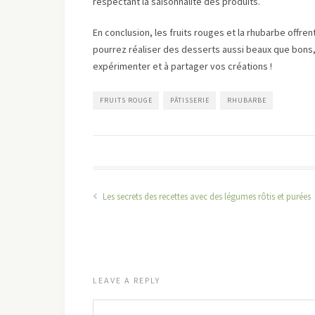
respectant la saisonnalité des produits.
En conclusion, les fruits rouges et la rhubarbe offre
pourrez réaliser des desserts aussi beaux que bons,
expérimenter et à partager vos créations !
FRUITS ROUGE
PÂTISSERIE
RHUBARBE
Les secrets des recettes avec des légumes rôtis et purées
LEAVE A REPLY