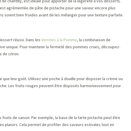
e chantilly, est idéale pour apporter de la légèreté à vos desserts.
 est agrémentée de pâte de pistache pour une saveur encore plus
 soient bien froides avant de les mélanger pour une texture parfaite.
dessert réussi. Dans les
Verrines à la Pomme
, la combinaison de
tive unique. Pour maintenir la fermeté des pommes crues, découpez-
s de citron.
 que leur goût. Utilisez une poche à douille pour disposer la crème ou
stache. Les fruits rouges peuvent être disposés harmonieusement pour
fruits de saison. Par exemple, la base de la tarte pistache peut être
les plaisirs. Cela permet de profiter des saveurs estivales tout en