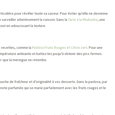
rticulière pour révéler toute sa saveur. Pour éviter qu’elle ne devienne
de surveiller attentivement la cuisson. Dans la
Tarte à la Rhubarbe
, une
out en adoucissant la texture.
s recettes, comme la
Pavlova Fruits Rouges et Citron vert
. Pour une
empérature ambiante et battez-les jusqu’à obtenir des pics fermes.
er que la meringue ne retombe.
che de fraîcheur et d’originalité à vos desserts. Dans la pavlova, par
e note parfumée qui se marie parfaitement avec les fruits rouges et le