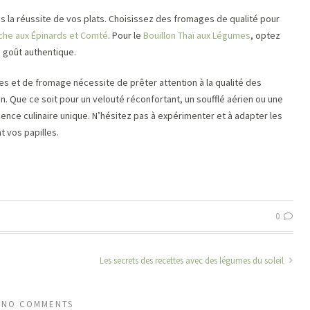
ans la réussite de vos plats. Choisissez des fromages de qualité pour
che aux Épinards et Comté
. Pour le
Bouillon Thaï aux Légumes
, optez
 goût authentique.
es et de fromage nécessite de prêter attention à la qualité des
n. Que ce soit pour un velouté réconfortant, un soufflé aérien ou une
ence culinaire unique. N’hésitez pas à expérimenter et à adapter les
t vos papilles.
0
Les secrets des recettes avec des légumes du soleil
NO COMMENTS