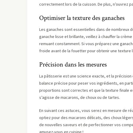
correctement lors de la cuisson. De plus, n’ouvrez p
Optimiser la texture des ganaches
Les ganaches sont essentielles dans de nombreux 
ganache lisse et brillante, veillez à chauffer la crèm
remuant constamment. Si vous préparez une ganache 
froide avant de la fouetter pour obtenir une texture 
Précision dans les mesures
La pâtisserie est une science exacte, et la précision
balance précise pour peser vos ingrédients, en parti
proportions sont correctes et que la texture finale es
s’agisse de macarons, de choux ou de tartes.
En suivant ces astuces, vous serez en mesure de ré
optiez pour des macarons délicats, des choux léger
de nouvelles saveurs et de perfectionner vos compé
amusez-vous en cuisine !