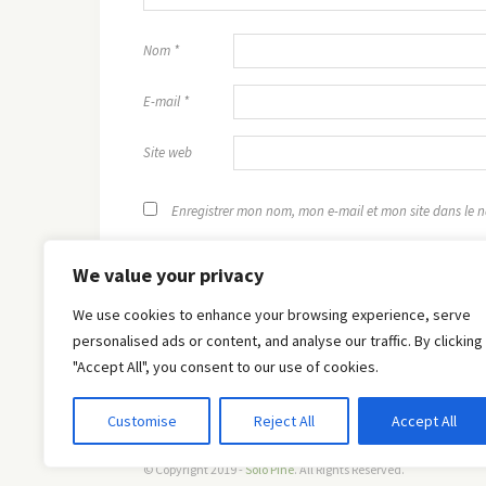
Nom
*
E-mail
*
Site web
Enregistrer mon nom, mon e-mail et mon site dans le
We value your privacy
We use cookies to enhance your browsing experience, serve
personalised ads or content, and analyse our traffic. By clicking
"Accept All", you consent to our use of cookies.
Customise
Reject All
Accept All
© Copyright 2019 -
Solo Pine
. All Rights Reserved.