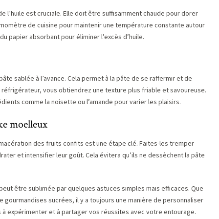
e l’huile est cruciale. Elle doit être suffisamment chaude pour dorer
hermomètre de cuisine pour maintenir une température constante autour
 du papier absorbant pour éliminer l’excès d’huile.
pâte sablée à l’avance. Cela permet à la pâte de se raffermir et de
réfrigérateur, vous obtiendrez une texture plus friable et savoureuse.
dients comme la noisette ou l’amande pour varier les plaisirs.
ake moelleux
a macération des fruits confits est une étape clé. Faites-les tremper
ater et intensifier leur goût. Cela évitera qu’ils ne dessèchent la pâte
 peut être sublimée par quelques astuces simples mais efficaces. Que
e gourmandises sucrées, il y a toujours une manière de personnaliser
as à expérimenter et à partager vos réussites avec votre entourage.