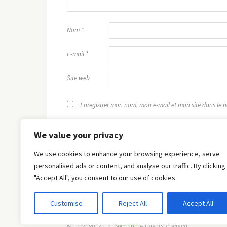
Nom
*
E-mail
*
Site web
Enregistrer mon nom, mon e-mail et mon site dans le
We value your privacy
We use cookies to enhance your browsing experience, serve
personalised ads or content, and analyse our traffic. By clicking
"Accept All", you consent to our use of cookies.
Customise
Reject All
Accept All
© Copyright 2019 -
Solo Pine
. All Rights Reserved.