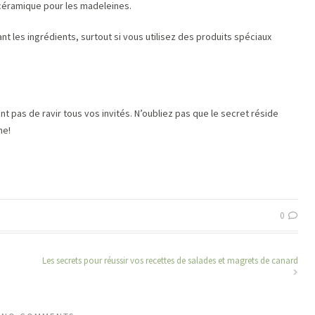
 céramique pour les madeleines.
 les ingrédients, surtout si vous utilisez des produits spéciaux
 pas de ravir tous vos invités. N’oubliez pas que le secret réside
ne!
0
Les secrets pour réussir vos recettes de salades et magrets de canard