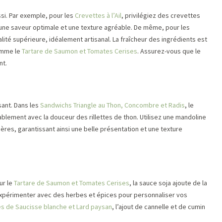
ussi. Par exemple, pour les
Crevettes à l’Ail
, privilégiez des crevettes
t une saveur optimale et une texture agréable. De même, pour les
lité supérieure, idéalement artisanal. La fraîcheur des ingrédients est
omme le
Tartare de Saumon et Tomates Cerises
. Assurez-vous que le
nt.
sant. Dans les
Sandwichs Triangle au Thon, Concombre et Radis
, le
lement avec la douceur des rillettes de thon. Utilisez une mandoline
ères, garantissant ainsi une belle présentation et une texture
ur le
Tartare de Saumon et Tomates Cerises
, la sauce soja ajoute de la
 expérimenter avec des herbes et épices pour personnaliser vos
es de Saucisse blanche et Lard paysan
, l’ajout de cannelle et de cumin