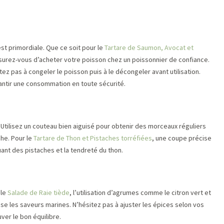
est primordiale. Que ce soit pour le
Tartare de Saumon, Avocat et
ssurez-vous d’acheter votre poisson chez un poissonnier de confiance.
tez pas à congeler le poisson puis à le décongeler avant utilisation.
antir une consommation en toute sécurité.
 Utilisez un couteau bien aiguisé pour obtenir des morceaux réguliers
che. Pour le
Tartare de Thon et Pistaches torréfiées
, une coupe précise
ant des pistaches et la tendreté du thon.
 le
Salade de Raie tiède
, l’utilisation d’agrumes comme le citron vert et
sse les saveurs marines. N’hésitez pas à ajuster les épices selon vos
ver le bon équilibre.