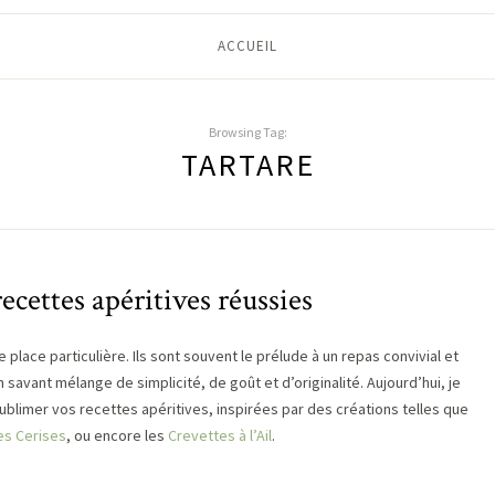
ACCUEIL
Browsing Tag:
TARTARE
recettes apéritives réussies
e place particulière. Ils sont souvent le prélude à un repas convivial et
n savant mélange de simplicité, de goût et d’originalité. Aujourd’hui, je
limer vos recettes apéritives, inspirées par des créations telles que
es Cerises
, ou encore les
Crevettes à l’Ail
.