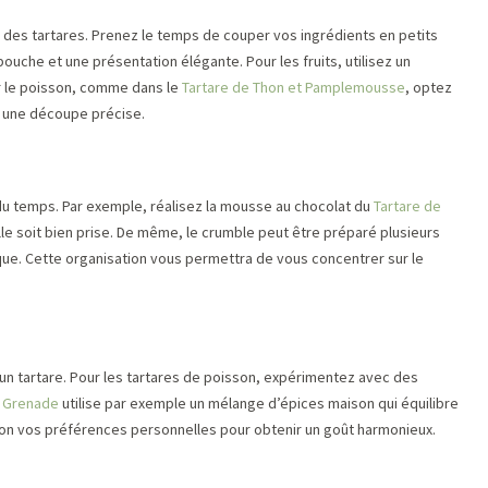
n des tartares. Prenez le temps de couper vos ingrédients en petits
bouche et une présentation élégante. Pour les fruits, utilisez un
ur le poisson, comme dans le
Tartare de Thon et Pamplemousse
, optez
r une découpe précise.
du temps. Par exemple, réalisez la mousse au chocolat du
Tartare de
elle soit bien prise. De même, le crumble peut être préparé plusieurs
que. Cette organisation vous permettra de vous concentrer sur le
 un tartare. Pour les tartares de poisson, expérimentez avec des
t Grenade
utilise par exemple un mélange d’épices maison qui équilibre
elon vos préférences personnelles pour obtenir un goût harmonieux.