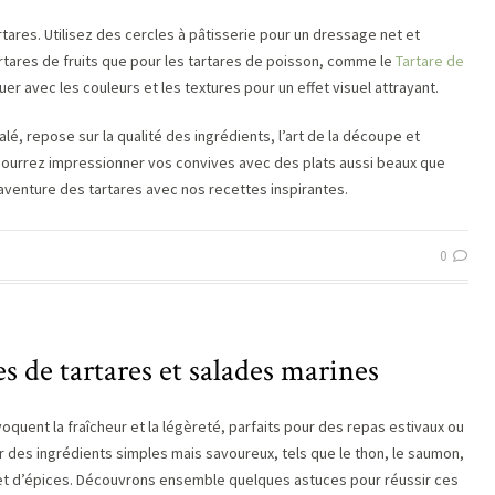
tares. Utilisez des cercles à pâtisserie pour un dressage net et
artares de fruits que pour les tartares de poisson, comme le
Tartare de
er avec les couleurs et les textures pour un effet visuel attrayant.
salé, repose sur la qualité des ingrédients, l’art de la découpe et
s pourrez impressionner vos convives avec des plats aussi beaux que
l’aventure des tartares avec nos recettes inspirantes.
0
es de tartares et salades marines
oquent la fraîcheur et la légèreté, parfaits pour des repas estivaux ou
ur des ingrédients simples mais savoureux, tels que le thon, le saumon,
 et d’épices. Découvrons ensemble quelques astuces pour réussir ces