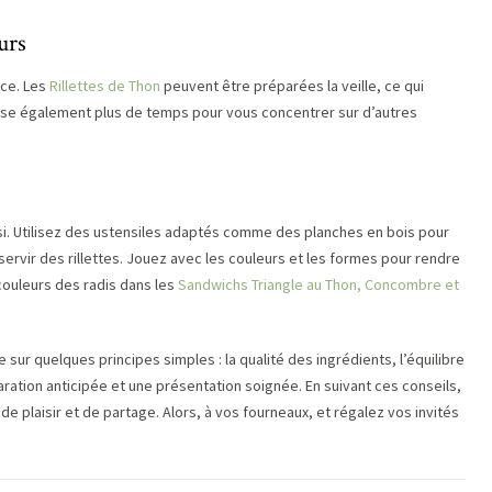
urs
nce. Les
Rillettes de Thon
peuvent être préparées la veille, ce qui
sse également plus de temps pour vous concentrer sur d’autres
ssi. Utilisez des ustensiles adaptés comme des planches en bois pour
ervir des rillettes. Jouez avec les couleurs et les formes pour rendre
 couleurs des radis dans les
Sandwichs Triangle au Thon, Concombre et
 sur quelques principes simples : la qualité des ingrédients, l’équilibre
ration anticipée et une présentation soignée. En suivant ces conseils,
e plaisir et de partage. Alors, à vos fourneaux, et régalez vos invités