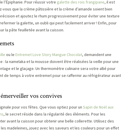
e l’Épiphanie. Pour réussir votre
galette des rois frangipane
, il est
ez-vous que la crème pâtissière et la crème d’amande soient bien
récision et ajoutez le rhum progressivement pour éviter une texture
refermer la galette, un oubli qui peut facilement arriver ! Enfin, pour
ur la pâte feuilletée avant la cuisson.
remets
ille
ou le
Entremet Love Story Mangue Chocolat
, demandent une
 : la namelaka et la mousse doivent être réalisées la veille pour une
ntage et le glaçage. Un thermomètre culinaire sera votre allié pour
ent de temps à votre entremet pour se raffermir au réfrigérateur avant
 émerveiller vos convives
riginale pour vos fêtes. Que vous optiez pour un
Sapin de Noël aux
ns
, le secret réside dans la régularité des éléments. Pour les
ter avant la cuisson pour obtenir une belle collerette. Utilisez des
les madeleines, jouez avec les saveurs et les couleurs pour un effet