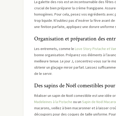
La galette des rois est un incontournable des fêtes d
crucial de bien préparer la crème frangipane. Assur
homogènes. Pour cela, pesez vos ingrédients avec p
trop liquide. N’oubliez pas d’insérer la fève avant de 
une finition parfaite, appliquez une dorure uniforme s
Organisation et préparation des ent
Les entremets, comme le
Love Story Pistache et Van
bonne organisation. Préparez vos éléments à l’avance
meilleure tenue. Le jour J, concentrez-vous sur le mo
obtenir un glaçage miroir parfait. Laissez suffisamm
de le servir.
Des sapins de Noël comestibles pour
Réaliser un sapin de Noël comestible est une idée o
Madeleines à la Pistache
ou un
Sapin de Noël Macaro
macarons, veillez à bien macaronner et à laisser croû
découpoirs pour des coques de taille uniforme. Pour 