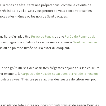
n d’un repas de fête. Certaines préparations, comme le velouté de
e réalisées la veille. Cela vous permet de vous concentrer sur les
violes elles-mêmes ou les noix de Saint Jacques.
uilibre d’un plat. Une
Purée de Panais
ou une
Purée de Pommes de
accompagner des plats riches en saveurs comme le
Saint Jacques au
ns ou de poitrine fumée pour ajouter du croquant.
ue son goût. Utilisez des assiettes élégantes et jouez sur les couleurs
 Par exemple, le
Carpaccio de Noix de St Jacques et Fruit de la Passion
ouleurs vives. N’hésitez pas à ajouter des zestes de citron vert pour
ir un plat de fête. Optez pour des produits frais et de saison. Pour les