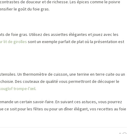
s contrastes de douceur et de richesse. Les épices comme le poivre
sifier le goût du foie gras.
ts de foie gras. Utilisez des assiettes élégantes et jouez avec les
 lit de girolles
sont un exemple parfait de plat où la présentation est
ustensiles. Un thermomètre de cuisson, une terrine en terre cuite ou un
 choisie. Des couteaux de qualité vous permettront de découper le
kouglof trompe-l’œil
.
demande un certain savoir-faire. En suivant ces astuces, vous pourrez
e ce soit pour les fêtes ou pour un dîner élégant, vos recettes au foie