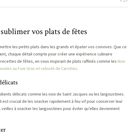
0
 sublimer vos plats de fêtes
 mettre les petits plats dans les grands et épater vos convives. Que ce
ent, chaque détail compte pour créer une expérience culinaire
recettes de fêtes, en vous inspirant de plats raffinés comme les
Noix
avioles au Foie Gras et velouté de Carottes
.
délicats
édients délicats comme les noix de Saint Jacques ou les langoustines.
 il est crucial de les snacker rapidement à feu vif pour conserver leur
, veillez à snacker les langoustines pour éviter qu’elles deviennent
ter