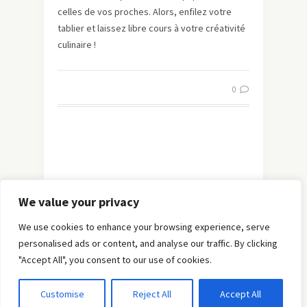
celles de vos proches. Alors, enfilez votre
tablier et laissez libre cours à votre créativité
culinaire !
0
We value your privacy
We use cookies to enhance your browsing experience, serve
personalised ads or content, and analyse our traffic. By clicking
"Accept All", you consent to our use of cookies.
© Copyright 2019 -
Solo Pine
. All Rights Reserved.
Customise
Reject All
Accept All
Designed & Developed by
Solo Pine
.
TOP