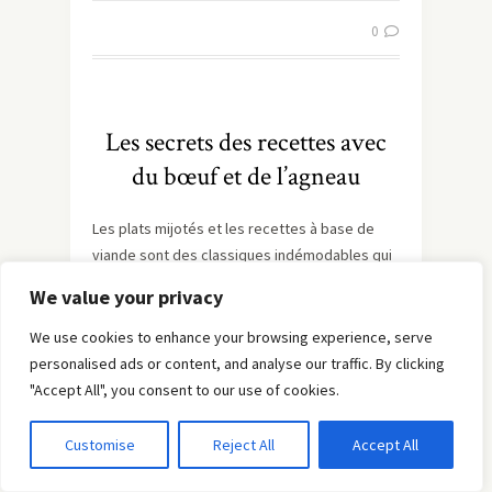
0
Les secrets des recettes avec
du bœuf et de l’agneau
Les plats mijotés et les recettes à base de
viande sont des classiques indémodables qui
réchauffent nos tables. Qu’il s’agisse d’un
We value your privacy
sauté de bœuf irlandais à la Guinness
ou d’un
bœuf bourguignon
, ces plats demandent un
We use cookies to enhance your browsing experience, serve
savoir-faire particulier pour révéler toute leur
personalised ads or content, and analyse our traffic. By clicking
saveur. De même, les recettes d’agneau
"Accept All", you consent to our use of cookies.
comme le
shawarma
ou les
boulettes
d’agneau et veau à la fêta
apportent une
Customise
Reject All
Accept All
touche exotique à nos repas. Découvrons