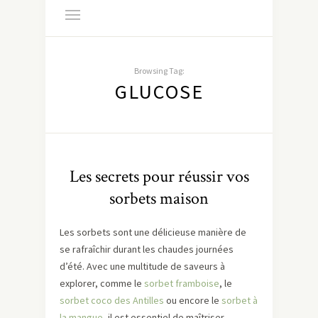
Browsing Tag:
GLUCOSE
Les secrets pour réussir vos
sorbets maison
Les sorbets sont une délicieuse manière de
se rafraîchir durant les chaudes journées
d’été. Avec une multitude de saveurs à
explorer, comme le
sorbet framboise
, le
sorbet coco des Antilles
ou encore le
sorbet à
la mangue
, il est essentiel de maîtriser