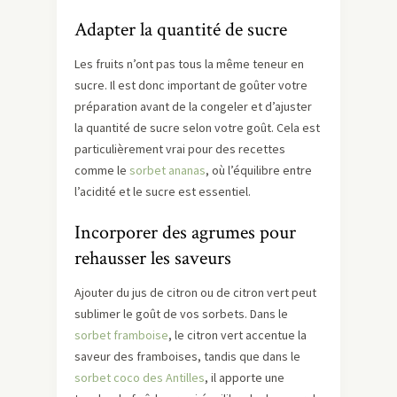
Adapter la quantité de sucre
Les fruits n’ont pas tous la même teneur en
sucre. Il est donc important de goûter votre
préparation avant de la congeler et d’ajuster
la quantité de sucre selon votre goût. Cela est
particulièrement vrai pour des recettes
comme le
sorbet ananas
, où l’équilibre entre
l’acidité et le sucre est essentiel.
Incorporer des agrumes pour
rehausser les saveurs
Ajouter du jus de citron ou de citron vert peut
sublimer le goût de vos sorbets. Dans le
sorbet framboise
, le citron vert accentue la
saveur des framboises, tandis que dans le
sorbet coco des Antilles
, il apporte une