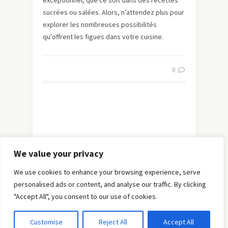
exceptionnel, que ce soit dans des recettes
sucrées ou salées. Alors, n’attendez plus pour
explorer les nombreuses possibilités
qu’offrent les figues dans votre cuisine.
0
We value your privacy
We use cookies to enhance your browsing experience, serve
personalised ads or content, and analyse our traffic. By clicking
"Accept All", you consent to our use of cookies.
© Copyright 2019 -
Solo Pine
. All Rights Reserved.
Customise
Reject All
Accept All
Designed & Developed by
Solo Pine
.
TOP