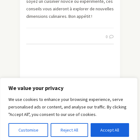
soyez un cuisinier novice ou expérimenté, ces
conseils vous aideront à explorer de nouvelles
dimensions culinaires. Bon appétit !
0
We value your privacy
We use cookies to enhance your browsing experience, serve
personalised ads or content, and analyse our traffic. By clicking
"Accept All", you consent to our use of cookies.
© Copyright 2019 -
Solo Pine
. All Rights Reserved.
Customise
Reject All
Accept All
Designed & Developed by
Solo Pine
.
TOP