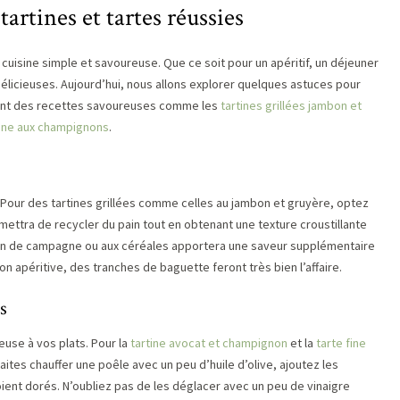
tartines et tartes réussies
 cuisine simple et savoureuse. Que ce soit pour un apéritif, un déjeuner
délicieuses. Aujourd’hui, nous allons explorer quelques astuces pour
avant des recettes savoureuses comme les
tartines grillées jambon et
fine aux champignons
.
s. Pour des tartines grillées comme celles au jambon et gruyère, optez
ettra de recycler du pain tout en obtenant une texture croustillante
pain de campagne ou aux céréales apportera une saveur supplémentaire
n apéritive, des tranches de baguette feront très bien l’affaire.
s
use à vos plats. Pour la
tartine avocat et champignon
et la
tarte fine
 Faites chauffer une poêle avec un peu d’huile d’olive, ajoutez les
oient dorés. N’oubliez pas de les déglacer avec un peu de vinaigre