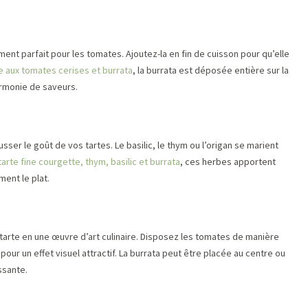
ent parfait pour les tomates. Ajoutez-la en fin de cuisson pour qu’elle
e aux tomates cerises et burrata
, la burrata est déposée entière sur la
rmonie de saveurs.
er le goût de vos tartes. Le basilic, le thym ou l’origan se marient
tarte fine courgette, thym, basilic et burrata
, ces herbes apportent
ment le plat.
tarte en une œuvre d’art culinaire. Disposez les tomates de manière
 pour un effet visuel attractif. La burrata peut être placée au centre ou
ssante.