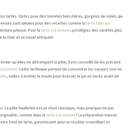
 vos tartes. Optez pour des tomates bien mûres, gorgées de soleil, qui
 cerises sont idéales pour des recettes comme la
tarte Tatin aux
texture juteuse. Pour la
tarte à la tomate
, privilégiez des variétés plus
a chair et un visuel attrayant.
viter qu’elles ne détrempent la pâte, il est conseillé de les précuire
à la tomate
. Cette technique permet de concentrer les saveurs tout en
atin
, veillez à incliner le moule pour évacuer le jus en excès avant de
s. La pâte feuilletée est un choix classique, mais pourquoi ne pas
originalité, comme dans la
tarte à la tomate
? La préparation maison
tre fond de tarte, garantissant ainsi un résultat croustillant et