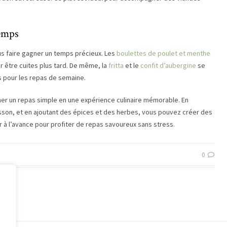
temps
us faire gagner un temps précieux. Les
boulettes de poulet et menthe
 être cuites plus tard. De même, la
fritta
et le
confit d’aubergine
se
ts pour les repas de semaine.
 un repas simple en une expérience culinaire mémorable. En
uisson, et en ajoutant des épices et des herbes, vous pouvez créer des
er à l’avance pour profiter de repas savoureux sans stress.
0