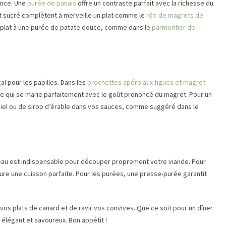
ence. Une
purée de panais
offre un contraste parfait avec la richesse du
 sucré complètent à merveille un plat comme le
rôti de magrets de
e plat à une purée de patate douce, comme dans le
parmentier de
l pour les papilles. Dans les
brochettes apéro aux figues et magret
le qui se marie parfaitement avec le goût prononcé du magret. Pour un
miel ou de sirop d’érable dans vos sauces, comme suggéré dans le
outeau est indispensable pour découper proprement votre viande. Pour
ure une cuisson parfaite. Pour les purées, une presse-purée garantit
vos plats de canard et de ravir vos convives. Que ce soit pour un dîner
x élégant et savoureux. Bon appétit !