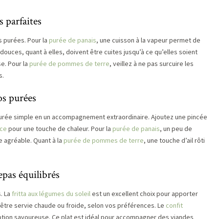
s parfaites
s purées. Pour la
purée de panais
, une cuisson à la vapeur permet de
ouces, quant à elles, doivent être cuites jusqu’à ce qu’elles soient
e. Pour la
purée de pommes de terre
, veillez à ne pas surcuire les
s.
os purées
purée simple en un accompagnement extraordinaire. Ajoutez une pincée
uce
pour une touche de chaleur. Pour la
purée de panais
, un peu de
 agréable. Quant à la
purée de pommes de terre
, une touche d’ail rôti
pas équilibrés
. La
fritta aux légumes du soleil
est un excellent choix pour apporter
 être servie chaude ou froide, selon vos préférences. Le
confit
ption savoureuse. Ce plat est idéal pour accompagner des viandes